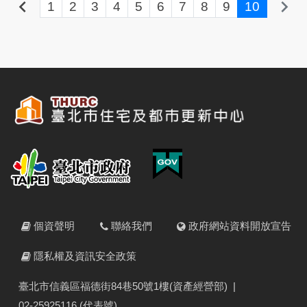
keyboard_arrow_left
keyboard_arrow_right
1
2
3
4
5
6
7
8
9
10
個資聲明
聯絡我們
政府網站資料開放宣告
隱私權及資訊安全政策
臺北市信義區福德街84巷50號1樓(資產經營部)
|
02-25925116 (代表號)