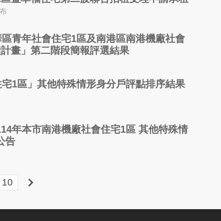
發布
華區青年社會住宅1區及南港區南港機廠社會
饋計畫」第二階段簡報評選結果
住宅1區」其他特殊情形身分戶評點排序結果
14年本市南港機廠社會住宅1區 其他特殊情
公告
keyboard_arrow_right
10