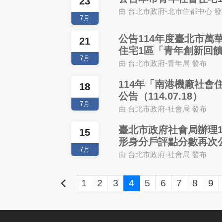
23
由 台北市政府-北市住都中心 
7月
公告114年度臺北市萬
21
住宅1區「青年創新回
7月
由 台北市政府-青年局 發布
114年「南港機廠社會
18
公告（114.07.18）
7月
由 台北市政府-社會局 發布
臺北市政府社會局辦理1
15
形身分戶評點分數再次
7月
由 台北市政府-社會局 發布
keyboard_arrow_left
1
2
3
4
5
6
7
8
9