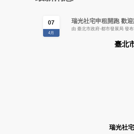
瑞光社宅申租開跑 歡
07
由 臺北市政府-都市發展局 發布
4月
臺北
瑞光社宅