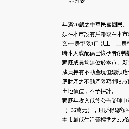
◎附表：
年滿20歲之中華民國國民。
須在本市設有戶籍或在本市
套/一房型限1口以上，二房
時本人或配偶已懷孕者(持醫
家庭成員均無位於本市、新
成員持有不動產現值總額應
庭財產之不動產限額(即87
土地價值，不予採計。
家庭年收入低於公告受理申
（166萬元），且所得總
本市最低生活費標準之3.5倍