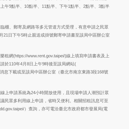
午9點半、10點半、11點半、下午1點半、2點半、3點半
臨櫃、郵寄及網路等多元管道方式受理，有意申請之民眾
至4月21日下午5時止親送或掛號郵寄申請書至該局中區辦公室
https://www.rent.gov.taipei/)線上填寫申請書表及上
於110年4月8日上午9時後至該局網站(
新消息下載或至該局中區辦公室（臺北市南京東路3段168號
線上申請系統為24小時開放使用，且現場申請人潮預計眾
建議民眾多利用線上申請，省時又便利。相關招租訊息可至
dd.gov.taipei/
）查詢，亦可電洽臺北市政府都市發展局(電