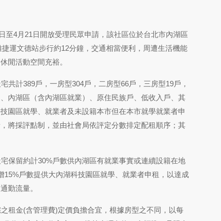
8日至4月21日開放受理民眾申請，該社區位於台北市內湖區
距離捷運文德站步行約12分鐘，交通相當便利，周遭生活機能
，休閒活動空間充裕。
計389戶，一房型304戶，二房型66戶，三房型19戶，
戶、內湖區（含內湖區就業）、原住民族戶、低收入戶、其
科技園區就學、就業者及未設籍本市但在本市就學就業者申
者，將採評點制，並由社會局依評定分數排定配租順序；其
宅保留約計30%戶數供內湖區有就業事實或連續設籍在地
增15%戶數提供大內湖科技園區就學、就業者申租，以達成
通通勤流量。
租金(含管理費)定價負擔合宜，根據房型之不同，以每