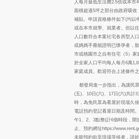
人每月最低生活費2.5倍或本市
面積超過5坪之部分由政府吸收
補貼。申請資格條件如下(均以申
或在本市就學、就業者。但以住
人口數符合本案社宅各房型人
或媽媽手冊能證明已懷孕者，胎
市或桃園市之自有住宅（5）家庭
於全家人口平均每人每月6萬1,
家庭成員。歡迎符合上述條件
都發局進一步指出，為讓民眾
(五)、10日(六)、17日(六)
時，為免民眾為看屋於現場久候
電話預約登記看屋日期及時間。
午1、2、3點整(計6個時段，
止、預約網址https://www.rent.
未能預約欲至現場等候者，請於