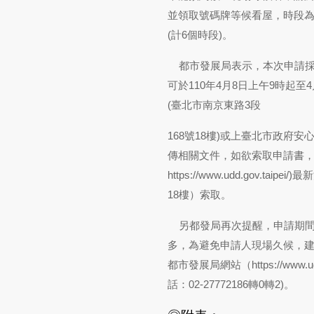
並領取號碼牌等候看屋，時段為上
(計6個時段)。
都市發展局表示，本次申請採
可於110年4月8日上午9時起
(臺北市南京東路3段
168號18樓)或上臺北市政府安心樂租網(
傳相關文件，如欲索取申請書，請
https://www.udd.gov.taipei/
)最
18樓）索取。
另都發局再次提醒，申請期間
多，為避免申請人現場久候，
都市發展局網站（
https://www.u
話：02-27772186轉0轉2)。