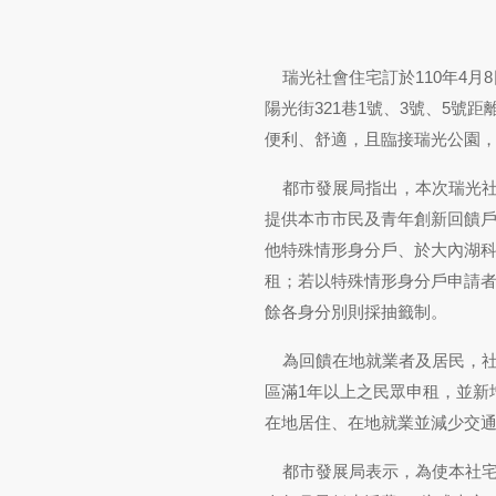
瑞光社會住宅訂於110年4月
陽光街321巷1號、3號、5號
便利、舒適，且臨接瑞光公園
都市發展局指出，本次瑞光社宅共
提供本市市民及青年創新回饋
他特殊情形身分戶、於大內湖
租；若以特殊情形身分戶申請
餘各身分別則採抽籤制。
為回饋在地就業者及居民，社
區滿1年以上之民眾申租，並新
在地居住、在地就業並減少交
都市發展局表示，為使本社宅之