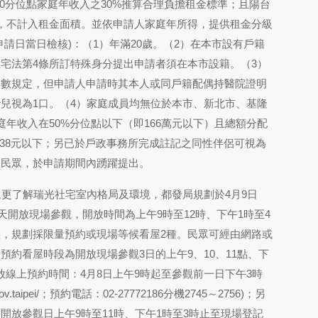
40分位點家庭年收入之30%推算合理負擔租金標準；且陽台
，不計入租金面積。並依申請人家庭年所得，提供租金分級
請日當日檢核)：（1）年滿20歲。（2）在本市設有戶籍
宅法第4條所訂特殊身分提出申請者須在本市設籍。（3）
口數規定，但申請人申請時其本人或同戶籍配偶持醫院證明
兒視為1口。（4）家庭成員均無位於本市、新北市、基隆
年收入在50%分位點以下（即166萬元以下）且總額分配
838元以下；另已於戶政事務所完成註記之同性伴侶可視為
之民眾，於申請期間內踴躍提出。
更了解瑞光社宅室內格局及環境，都發局規劃於4月9日
共計3天開放現場參觀，開放時間為上午9時至12時、下午1時至4
，規劃採限量預約或現場等候看屋2種。民眾可經由網路或
預約看屋時段為開放現場參觀3日的上午9、10、11點、下
開放線上預約時間：4月8日上午9時起至參觀前一日下午3時
gov.taipei/；預約電話：02-27772186分機2745～2756)；另
開放參觀日上午9時至11時、下午1時至3時止至現場登記