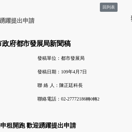
回列表
迎踴躍提出申請
市政府
都市發展局
新聞稿
發稿單位：都市發展局
發稿日期：
109
年
4
月
7
日
聯
絡
人：陳正廷科長
聯絡電話：
02-27772186
轉
0
轉
2
申租開跑 歡迎踴躍提出申請