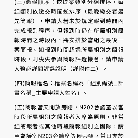
(三)簡報順序：依提案類別分組排序，每
組類別依繳交時間逆排序（最晚繳交者最
先簡報），申請人若未於規定報到時間內
完成報到程序，但報到時仍在所屬組別簡
報時間之時段內，將安排於當組之最後一
案簡報。如報到時間超過所屬組別之簡報
時段，則喪失參與簡報評選機會，請申請
人務必詳閱評選說明（詳附件二）。
(四)簡報檔名：檔案名稱為「組別編號_計
畫名稱_主要申請人姓名」。
(五)簡報當天開放旁聽，N202會議室以當
時段所屬組別之簡報者入席為原則，非當
組簡報者或其他時段簡報組別之團隊，請
至會議室N203旁聽席等候旁聽，當日亦於