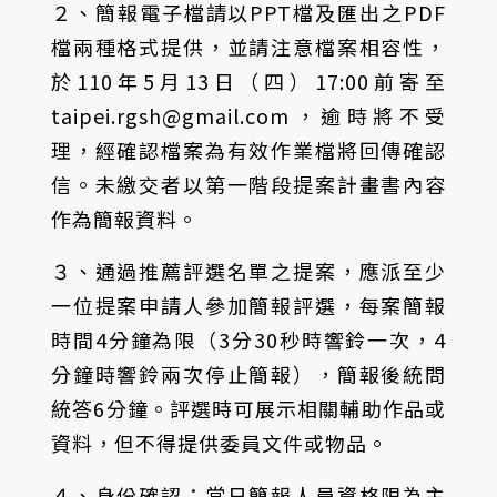
２、簡報電子檔請以PPT檔及匯出之PDF
檔兩種格式提供，並請注意檔案相容性，
於110年5月13日（四）17:00前寄至
taipei.rgsh@gmail.com，逾時將不受
理，經確認檔案為有效作業檔將回傳確認
信。未繳交者以第一階段提案計畫書內容
作為簡報資料。
３、通過推薦評選名單之提案，應派至少
一位提案申請人參加簡報評選，每案簡報
時間4分鐘為限（3分30秒時響鈴一次，4
分鐘時響鈴兩次停止簡報），簡報後統問
統答6分鐘。評選時可展示相關輔助作品或
資料，但不得提供委員文件或物品。
４、身份確認：當日簡報人員資格限為主