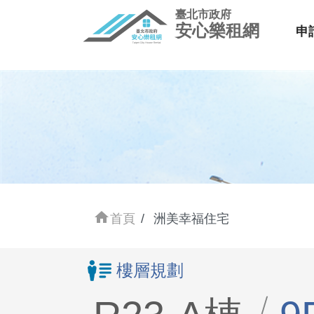
臺北市政府
安心樂租網
申
home
首頁
洲美幸福住宅
樓層規劃