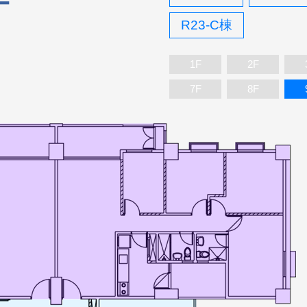
F
R23-C棟
1F
2F
7F
8F