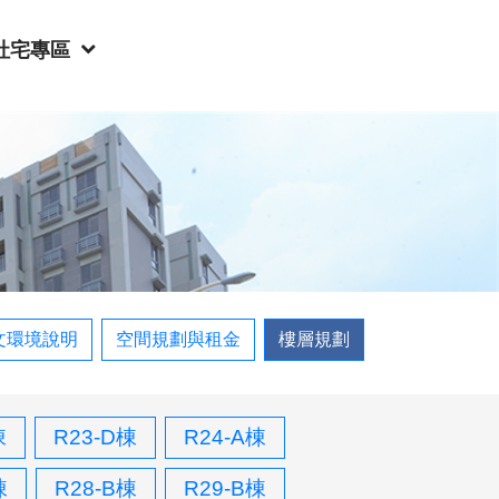
社宅專區
文環境說明
空間規劃與租金
樓層規劃
棟
R23-D棟
R24-A棟
棟
R28-B棟
R29-B棟