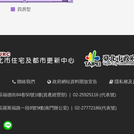
四房型
明
聯絡我們
政府網站資料開放宣告
隱私權及
福德街84巷50號1樓(資產經營部)
|
02-25925116 (代表號)
羅斯福路一段8號9樓(南門辦公室)
|
02-27772186(代表號)