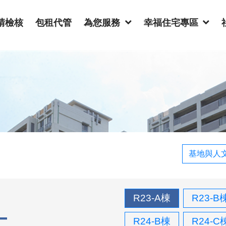
請檢核
包租代管
為您服務
幸福住宅專區
基地與人
R23-A棟
R23-B
R24-B棟
R24-C