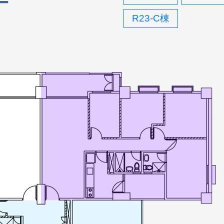
F
R23-C棟