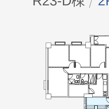
R23-D棟
2