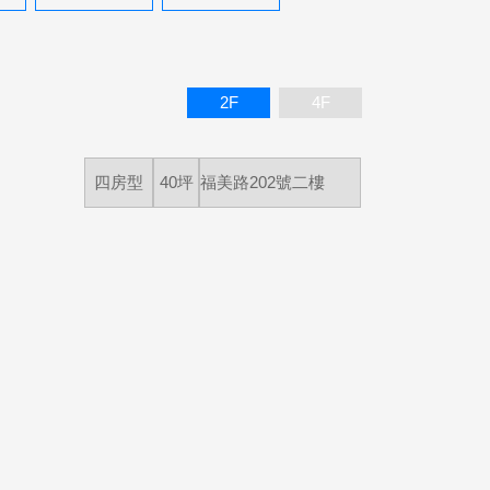
2F
4F
四房型
40坪
福美路202號二樓