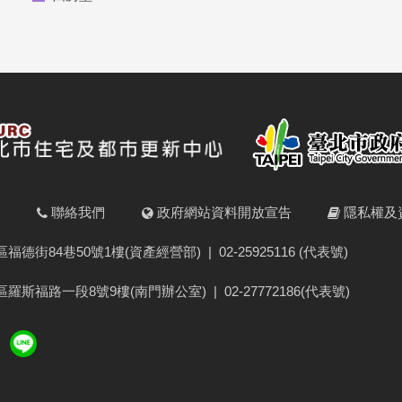
明
聯絡我們
政府網站資料開放宣告
隱私權及
福德街84巷50號1樓(資產經營部)
|
02-25925116 (代表號)
羅斯福路一段8號9樓(南門辦公室)
|
02-27772186(代表號)