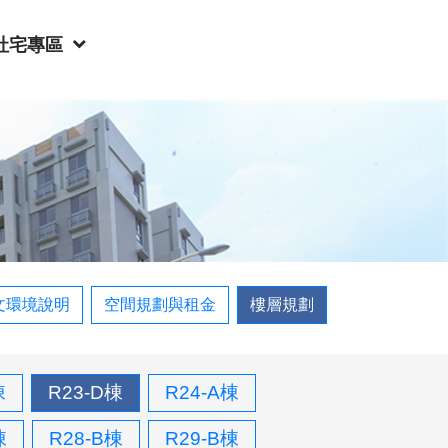
社宅專區
文環境說明
空間規劃與租金
樓層規劃
棟
R23-D棟
R24-A棟
棟
R28-B棟
R29-B棟