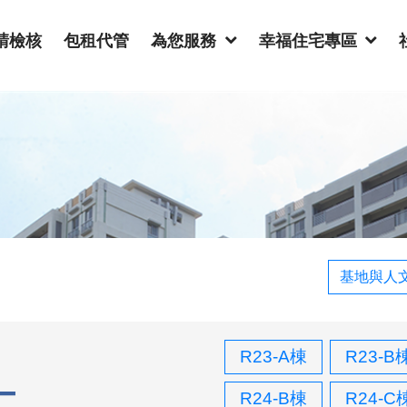
請檢核
包租代管
為您服務
幸福住宅專區
基地與人
R23-A棟
R23-B
R24-B棟
R24-C