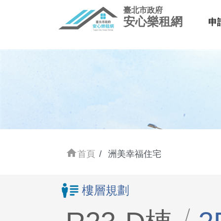
臺北市政府
安心樂租網
申
home
首頁
洲美幸福住宅
樓層規劃