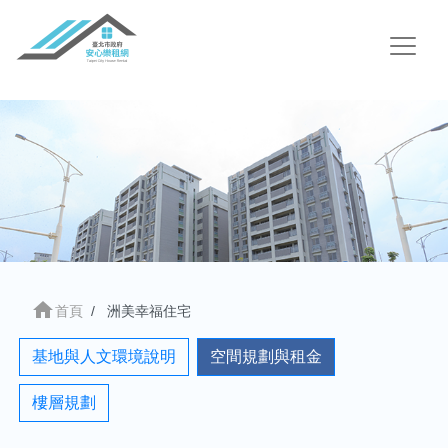
home
首頁
洲美幸福住宅
基地與人文環境說明
空間規劃與租金
樓層規劃