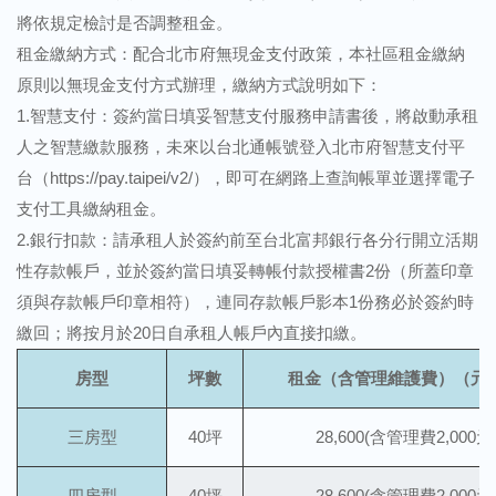
將依規定檢討是否調整租金。
租金繳納方式：配合北市府無現金支付政策，本社區租金繳納
原則以無現金支付方式辦理，繳納方式說明如下：
1.智慧支付：簽約當日填妥智慧支付服務申請書後，將啟動承租
人之智慧繳款服務，未來以台北通帳號登入北市府智慧支付平
台
（https://pay.taipei/v2/）
，即可在網路上查詢帳單並選擇電子
支付工具繳納租金。
2.銀行扣款：請承租人於簽約前至台北富邦銀行各分行開立活期
性存款帳戶，並於簽約當日填妥轉帳付款授權書2份（所蓋印章
須與存款帳戶印章相符），連同存款帳戶影本1份務必於簽約時
繳回；將按月於20日自承租人帳戶內直接扣繳。
房型
坪數
租金（含管理維護費）（元/
三房型
40坪
28,600(含管理費2,000元
四房型
40坪
28,600(含管理費2,000元