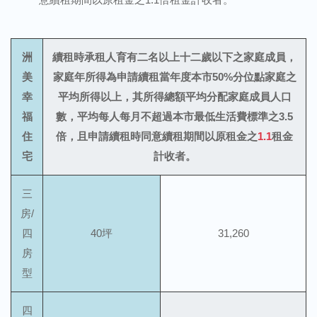
洲
續租時承租人育有二名以上十二歲以下之家庭成員，
美
家庭年所得為申請續租當年度本市50%分位點家庭之
幸
平均所得以上，其所得總額平均分配家庭成員人口
福
數，平均每人每月不超過本市最低生活費標準之3.5
住
倍，且申請續租時同意續租期間以原租金之
1.1
租金
宅
計收者。
三
房/
四
40坪
31,260
房
型
四