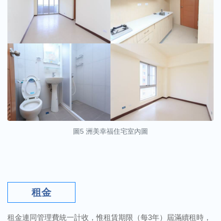
圖5 洲美幸福住宅室內圖
租金
租金連同管理費統一計收，惟租賃期限（每3年）屆滿續租時，