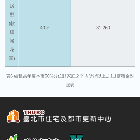
房
型
(軟
40坪
31,260
橋
裕
花
園)
表6 續租當年度本市50%分位點家庭之平均所得以上之1.1倍租金對
照表