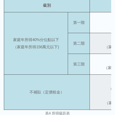
級別
第一階
（
家庭年所得40%分位點以下
第二階
（家庭年所得156萬元以下)
（家庭
第三階
（家庭
（家
不補貼（定價租金）
（家庭
表4 所得級距表