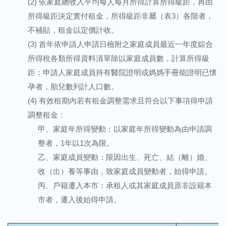
(2) 依家庭總收入平均每人每月所得計算所得級距，再由
所得級距決定實付租金，所得級距非屬（表3）各階者，
不補貼，租金以定價計收。
(3) 首年依申請人申請日檢附之家庭成員最近一年度綜合
所得稅各類所得資料清單除以家庭成員數，計算所得級
距；申請人家庭成員持有醫院證明或媽媽手冊能證明已懷
孕者，胎兒數列計人口數。
(4) 有效租期內若有租金調整需求且符合以下事項得申請
調整租金：
甲、家庭年所得變動：以家庭年所得變動為由申請調
整者，1年以1次為限。
乙、家庭成員變動：限因出生、死亡、結（離）婚、
收（出）養等事由，致家庭成員變動者，始得申請。
丙、戶籍遷入本市：承租人或其家庭成員原非設籍本
市者，遷入後始得申請。