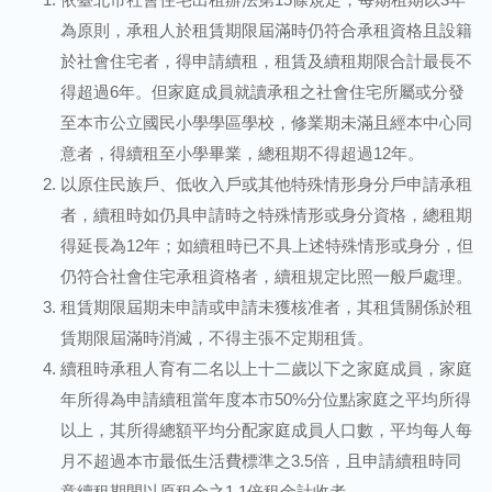
為原則，承租人於租賃期限屆滿時仍符合承租資格且設籍
於社會住宅者，得申請續租，租賃及續租期限合計最長不
得超過6年。但家庭成員就讀承租之社會住宅所屬或分發
至本市公立國民小學學區學校，修業期未滿且經本中心同
意者，得續租至小學畢業，總租期不得超過12年。
以原住民族戶、低收入戶或其他特殊情形身分戶申請承租
者，續租時如仍具申請時之特殊情形或身分資格，總租期
得延長為12年；如續租時已不具上述特殊情形或身分，但
仍符合社會住宅承租資格者，續租規定比照一般戶處理。
租賃期限屆期未申請或申請未獲核准者，其租賃關係於租
賃期限屆滿時消滅，不得主張不定期租賃。
續租時承租人育有二名以上十二歲以下之家庭成員，家庭
年所得為申請續租當年度本市50%分位點家庭之平均所得
以上，其所得總額平均分配家庭成員人口數，平均每人每
月不超過本市最低生活費標準之3.5倍，且申請續租時同
意續租期間以原租金之1.1倍租金計收者。