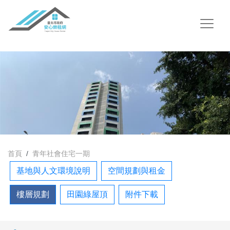
首頁
青年社會住宅一期
基地與人文環境說明
空間規劃與租金
樓層規劃
田園綠屋頂
附件下載