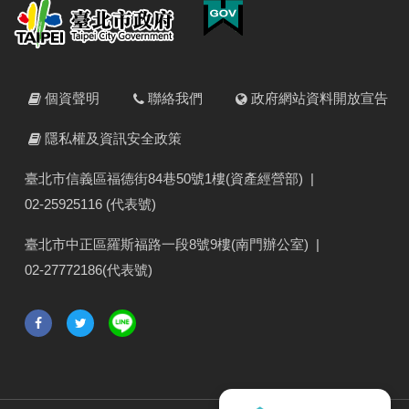
個資聲明
聯絡我們
政府網站資料開放宣告
隱私權及資訊安全政策
臺北市信義區福德街84巷50號1樓(資產經營部)
|
02-25925116 (代表號)
臺北市中正區羅斯福路一段8號9樓(南門辦公室)
|
02-27772186(代表號)