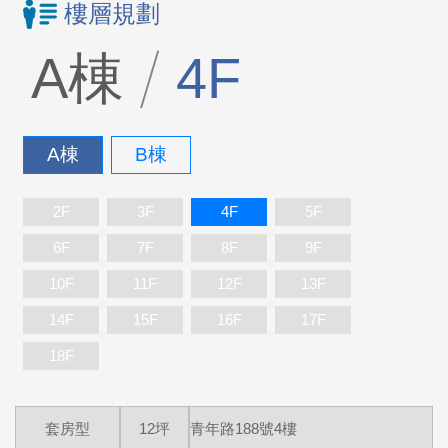
樓層規劃
A棟
4F
A棟
B棟
2F
3F
4F
5F
6F
7F
8F
9F
10F
11F
12F
13F
14F
15F
16F
17F
18F
套房型
12坪
青年路188號4樓