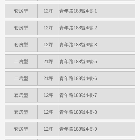
套房型
12坪
青年路188號4樓-1
套房型
12坪
青年路188號4樓-2
套房型
12坪
青年路188號4樓-3
二房型
21坪
青年路188號4樓-5
二房型
21坪
青年路188號4樓-6
套房型
12坪
青年路188號4樓-7
套房型
12坪
青年路188號4樓-8
套房型
12坪
青年路188號4樓-9