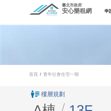
臺北市政府
安心樂租網
申
首頁
青年社會住宅一期
樓層規劃
A棟
13F