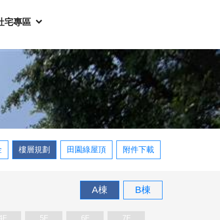
社宅專區
金
樓層規劃
田園綠屋頂
附件下載
A棟
B棟
4F
5F
6F
7F