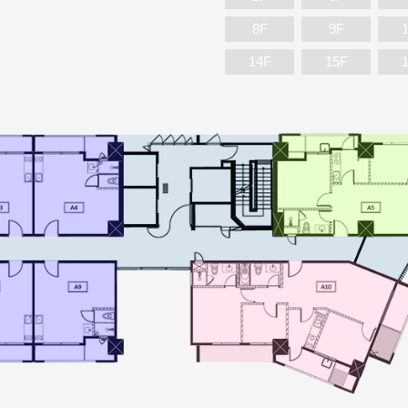
8F
9F
14F
15F