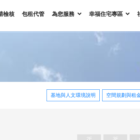
請檢核
包租代管
為您服務
幸福住宅專區
基地與人文環境說明
空間規劃與租
2F
3F