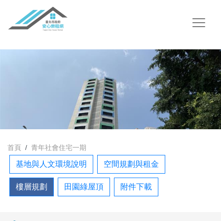
首頁
青年社會住宅一期
基地與人文環境說明
空間規劃與租金
樓層規劃
田園綠屋頂
附件下載