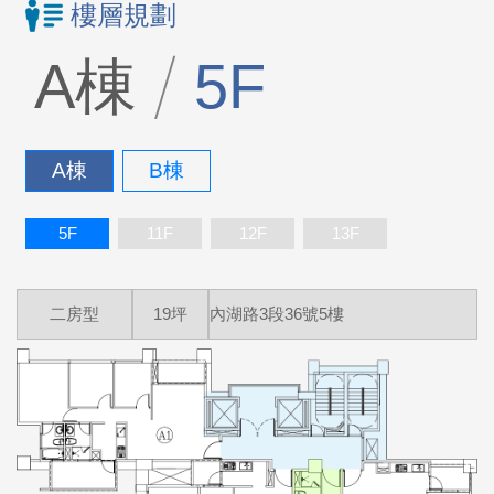
樓層規劃
A棟
5F
A棟
B棟
5F
11F
12F
13F
二房型
19坪
內湖路3段36號5樓