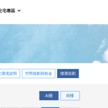
社宅專區
文環境說明
空間規劃與租金
樓層規劃
A棟
B棟