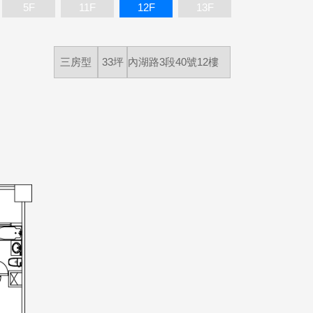
5F
11F
12F
13F
三房型
33坪
內湖路3段40號12樓