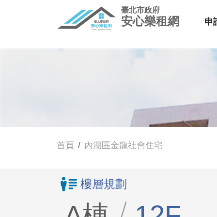
臺北市政府
安心樂租網
申
首頁
內湖區金龍社會住宅
樓層規劃
A棟
12F