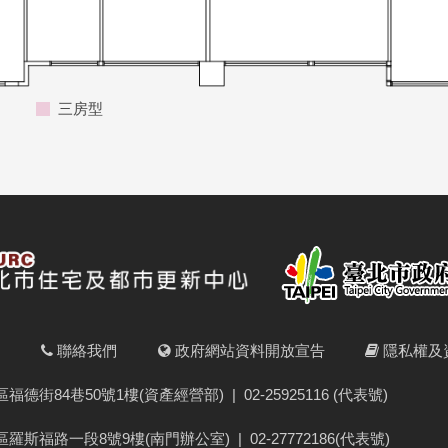
三房型
明
聯絡我們
政府網站資料開放宣告
隱私權及
福德街84巷50號1樓(資產經營部)
|
02-25925116 (代表號)
羅斯福路一段8號9樓(南門辦公室)
|
02-27772186(代表號)