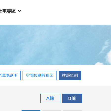
社宅專區
文環境說明
空間規劃與租金
樓層規劃
A棟
B棟