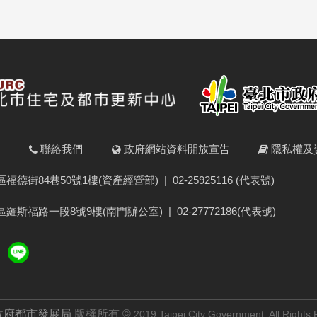
明
聯絡我們
政府網站資料開放宣告
隱私權及
福德街84巷50號1樓(資產經營部)
|
02-25925116 (代表號)
羅斯福路一段8號9樓(南門辦公室)
|
02-27772186(代表號)
政府都市發展局
版權所有 ©
2019 Taipei City Government.
All Rights