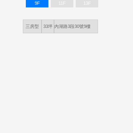
9F
11F
13F
三房型
33坪
內湖路3段30號9樓