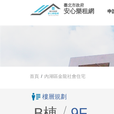
臺北市政府
安心樂租網
申
首頁
內湖區金龍社會住宅
樓層規劃
B棟
9F