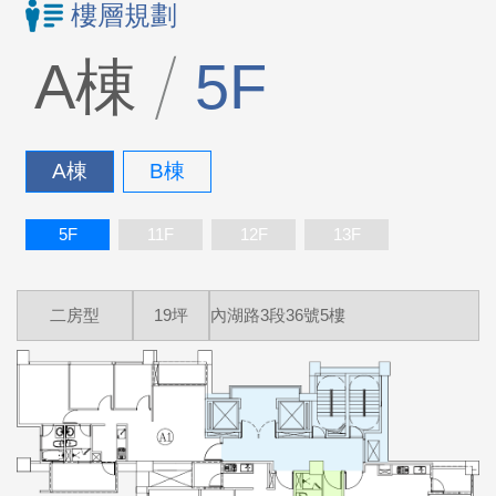
樓層規劃
A棟
5F
A棟
B棟
5F
11F
12F
13F
二房型
19坪
內湖路3段36號5樓