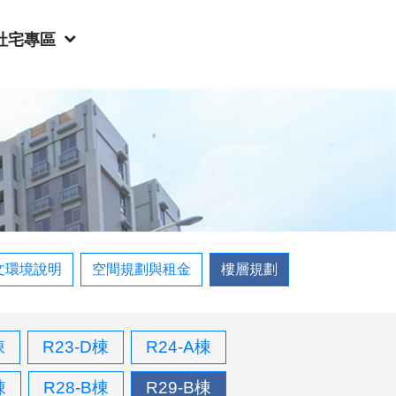
社宅專區
文環境說明
空間規劃與租金
樓層規劃
棟
R23-D棟
R24-A棟
棟
R28-B棟
R29-B棟