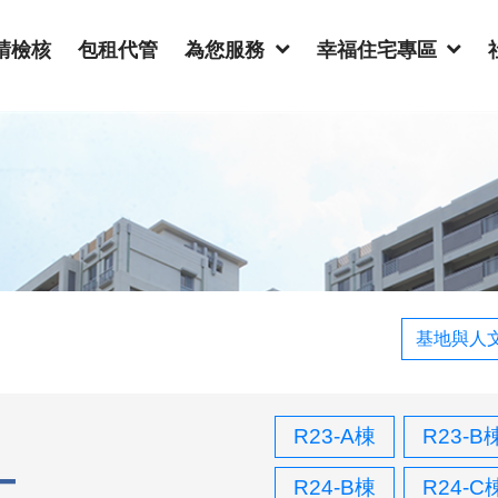
請檢核
包租代管
為您服務
幸福住宅專區
基地與人
R23-A棟
R23-B
R24-B棟
R24-C