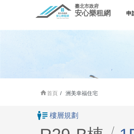
臺北市政府
安心樂租網
申
home
首頁
洲美幸福住宅
樓層規劃