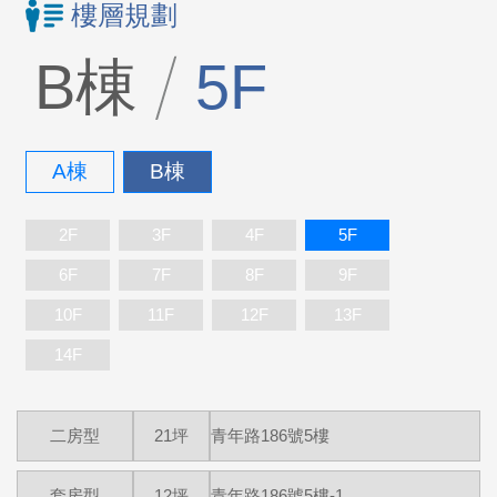
樓層規劃
B棟
5F
A棟
B棟
2F
3F
4F
5F
6F
7F
8F
9F
10F
11F
12F
13F
14F
二房型
21坪
青年路186號5樓
套房型
12坪
青年路186號5樓-1