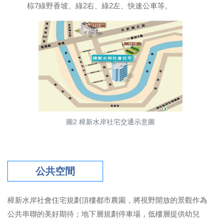
棕7綠野香坡、綠2右、綠2左、快速公車等。
圖2 樟新水岸社宅交通示意圖
公共空間
樟新水岸社會住宅規劃頂樓都市農園，將視野開放的景觀作為
公共串聯的美好期待；地下層規劃停車場，低樓層提供幼兒