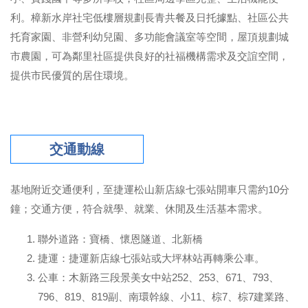
利。樟新水岸社宅低樓層規劃長青共餐及日托據點、社區公共
托育家園、非營利幼兒園、多功能會議室等空間，屋頂規劃城
市農園，可為鄰里社區提供良好的社福機構需求及交誼空間，
提供市民優質的居住環境。
交通動線
基地附近交通便利，至捷運松山新店線七張站開車只需約10分
鐘；交通方便，符合就學、就業、休閒及生活基本需求。
聯外道路：寶橋、懷恩隧道、北新橋
捷運：捷運新店線七張站或大坪林站再轉乘公車。
公車：木新路三段景美女中站252、253、671、793、
796、819、819副、南環幹線、小11、棕7、棕7建業路、