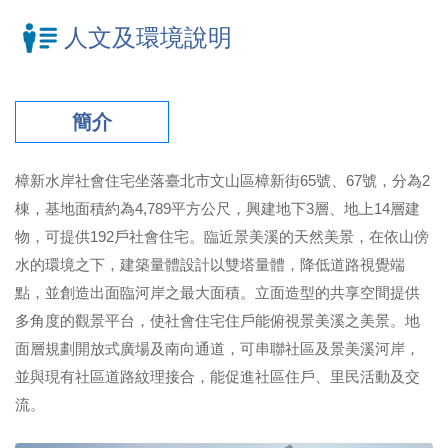
人文及環境說明
簡介
樟新水岸社會住宅坐落臺北市文山區樟新街65號、67號，分為2
棟，基地面積約為4,789平方公尺，興建地下3層、地上14層建
物，可提供192戶社會住宅。臨近景美溪的天然美景，在依山傍
水的環境之下，建築量體設計以雙塔量體，降低道路視覺端
點，並創造出面臨河岸之最大面積。立面造型的共享空間提供
多角度的觀景平台，使社會住宅住戶能俯視景美溪之美景。地
面層規劃開放式廣場及南向通道，可串聯社區及景美溪河岸，
並與現有社區道路紋理接合，能促進社區住戶、里民活動及交
流。