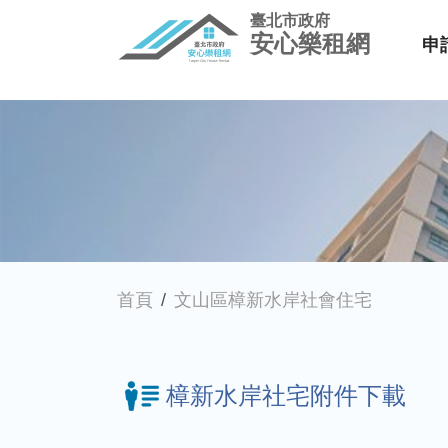
臺北市政府
安心樂租網
申
首頁
文山區樟新水岸社會住宅
樟新水岸社宅附件下載