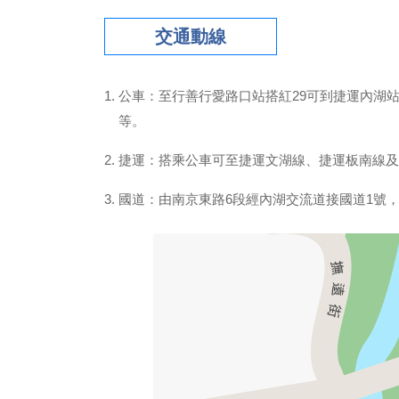
交通動線
公車：至行善行愛路口站搭紅29可到捷運內湖站、
等。
捷運：搭乘公車可至捷運文湖線、捷運板南線及
國道：由南京東路6段經內湖交流道接國道1號