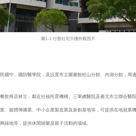
圖1-1 行善社宅大樓外觀照片
民國中，國防醫學院，及設置市立圖書館松山分館、內湖分館，周
餐飲商店林立，鄰近社福托育機構、三軍總醫院及臺北市立聯合醫
業、媒體傳播業、中小企業製造業及新創基地等，可提供在地就業
興綠地等，提供休閒娛樂及親子活動的場域。