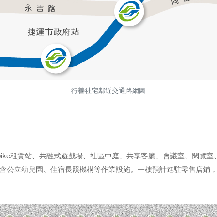
行善社宅鄰近交通路網圖
bike租賃站、共融式遊戲場、社區中庭、共享客廳、會議室、閱覽
含公立幼兒園、住宿長照機構等作業設施。一樓預計進駐零售店鋪