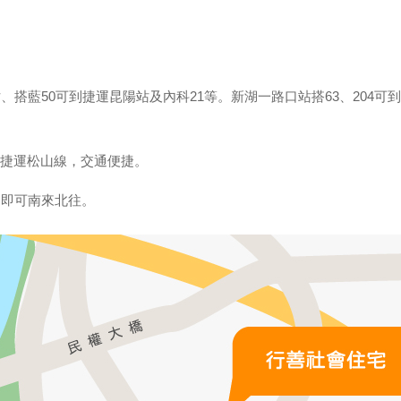
搭藍50可到捷運昆陽站及內科21等。新湖一路口站搭63、204可
捷運松山線，交通便捷。
，即可南來北往。