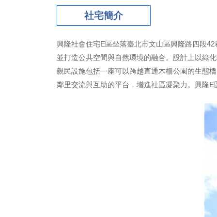
社宅簡介
興隆社會住宅E區坐落臺北市文山區興隆路四段42巷1
並打造公共空間與自然環境的融合。設計上以綠化
親民設施包括㇐座可以跨越直通木柵公園的生態橋
鄰里交流與互助的平台，增進社區凝聚力。興隆E