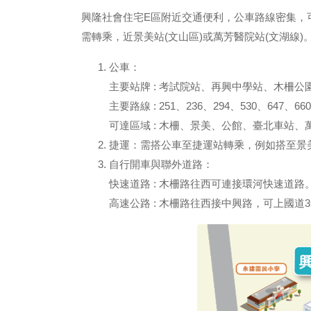
興隆社會住宅E區附近交通便利，公車路線密集，可達木柵、景
需轉乘，近景美站(文山區)或萬芳醫院站(文湖線
公車：
主要站牌 : 考試院站、再興中學站、木柵
主要路線 : 251、236、294、530、647、6
可達區域 : 木柵、景美、公館、臺北車站、
捷運：需搭公車至捷運站轉乘，例如搭至景美
自行開車與聯外道路：
快速道路 : 木柵路往西可連接環河快速道路
高速公路 : 木柵路往西接中興路，可上國道