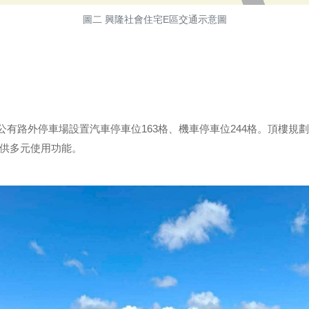
圖二 興隆社會住宅E區交通示意圖
公有路外停車場設置汽車停車位163格、機車停車位244格。頂樓
供多元使用功能。