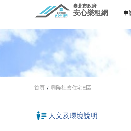
臺北市政府
安心樂租網
申
首頁
興隆社會住宅E區
人文及環境說明