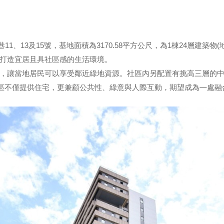
1、13及15號，基地面積為3170.58平方公尺，為1棟24層建築物(
打造宜居且具社區感的生活環境。
，讓當地居民可以享受鄰近綠地資源。社區內另配置有挑高三層的
區不僅提供住宅，更兼顧公共性、綠意與人際互動，期望成為㇐處融