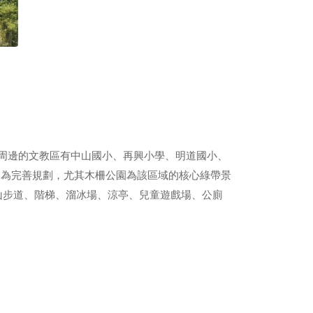
周邊的文教區有中山國小、再興小學、明道國小、
尚為完善規劃，尤其木柵公園為該區域的核心綠帶景
登山步道、階梯、溜冰場、涼亭、兒童遊戲場、公廁