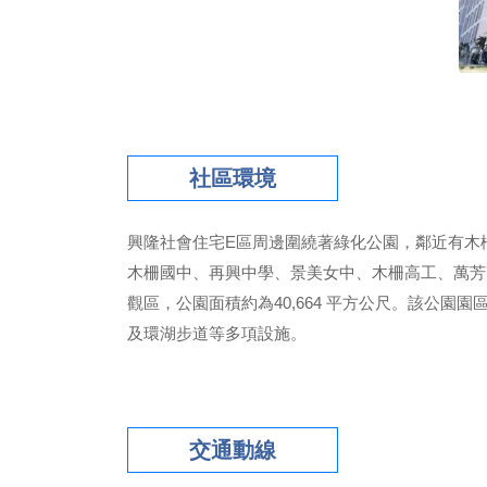
社區環境
興隆社會住宅E區周邊圍繞著綠化公園，鄰近有木
木柵國中、再興中學、景美女中、木柵高工、萬芳
觀區，公園面積約為40,664 平方公尺。該公
及環湖步道等多項設施。
交通動線