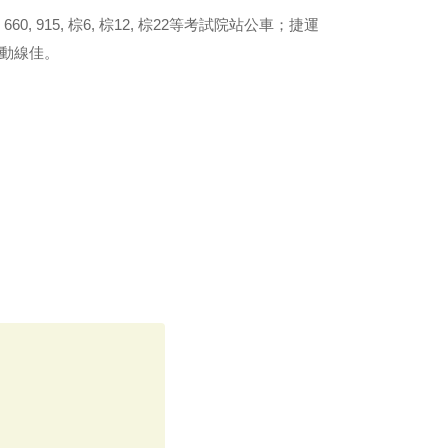
 915, 棕6, 棕12, 棕22等考試院站公車；捷運
通動線佳。