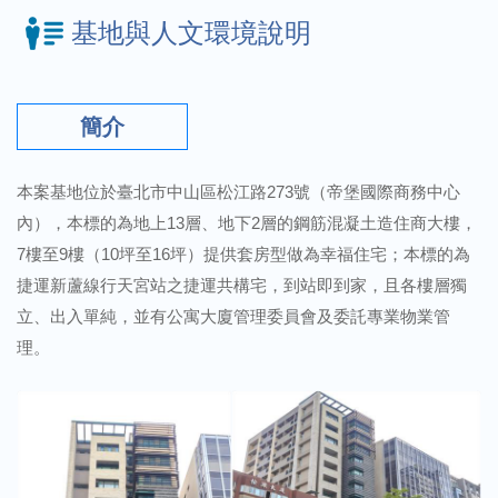
基地與人文環境說明
簡介
本案基地位於臺北市中山區松江路273號（帝堡國際商務中心
內），本標的為地上13層、地下2層的鋼筋混凝土造住商大樓，
7樓至9樓（10坪至16坪）提供套房型做為幸福住宅；本標的為
捷運新蘆線行天宮站之捷運共構宅，到站即到家，且各樓層獨
立、出入單純，並有公寓大廈管理委員會及委託專業物業管
理。