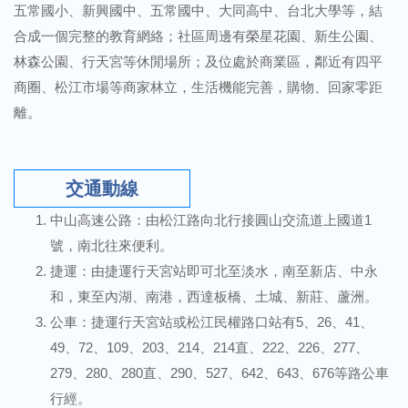
五常國小、新興國中、五常國中、大同高中、台北大學等，結
合成一個完整的教育網絡；社區周邊有榮星花園、新生公園、
林森公園、行天宮等休閒場所；及位處於商業區，鄰近有四平
商圈、松江市場等商家林立，生活機能完善，購物、回家零距
離。
交通動線
中山高速公路：由松江路向北行接圓山交流道上國道1
號，南北往來便利。
捷運：由捷運行天宮站即可北至淡水，南至新店、中永
和，東至內湖、南港，西達板橋、土城、新莊、蘆洲。
公車：捷運行天宮站或松江民權路口站有5、26、41、
49、72、109、203、214、214直、222、226、277、
279、280、280直、290、527、642、643、676等路公車
行經。