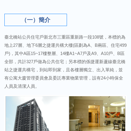
（一）簡介
臺北橋站公共住宅戶新北市三重區重新路一段108號，本標的為
地上27層、地下6層之捷運共構大樓(區劃為A、B兩區、住宅499
戶)，其中A區15~17樓整層、14樓A1~A7戶及A9、A10戶、B區
全部，共計327戶做為公共住宅；另本標的係捷運新蘆線臺北橋
站之捷運共構宅，到站即到家，且各樓層獨立、出入單純，並
有公寓大廈管理委員會及委託專業物業管理，設有24小時保全
人員及清潔人員。