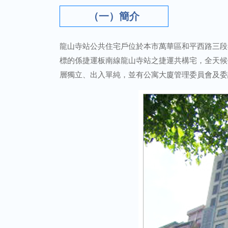
（一）簡介
龍山寺站公共住宅戶位於本市萬華區和平西路三段85號
標的係捷運板南線龍山寺站之捷運共構宅，全天候
層獨立、出入單純，並有公寓大廈管理委員會及委