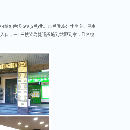
(6戶)及5樓(5戶)共計11戶做為公共住宅；另本
入口，一~三樓皆為捷運設施到站即到家，且各樓