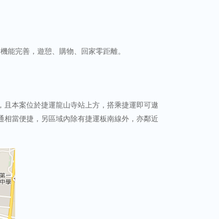
活機能完善，遊憩、購物、回家零距離。
，且本案位於捷運龍山寺站上方，搭乘捷運即可遨
交通相當便捷，另區域內除有捷運板南線外，亦鄰近