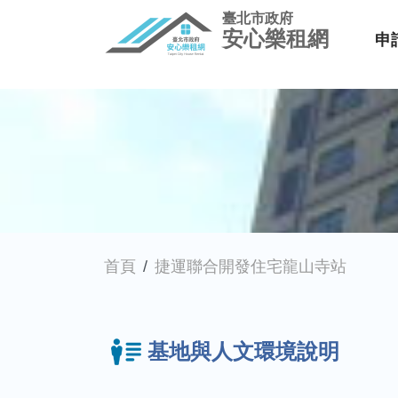
臺北市政府
安心樂租網
申
首頁
捷運聯合開發住宅龍山寺站
基地與人文環境說明