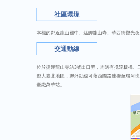
社區環境
本標的鄰近龍山國中、艋舺龍山寺、華西街觀光夜
交通動線
位於捷運龍山寺站3號出口旁，周邊有抵達板橋、
遊大臺北地區，聯外動線可藉西園路連接至環河快
臺鐵萬華站。