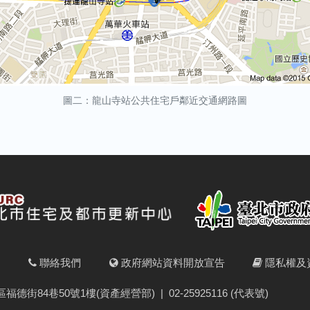
圖二：龍山寺站公共住宅戶鄰近交通網路圖
明
聯絡我們
政府網站資料開放宣告
隱私權及
福德街84巷50號1樓(資產經營部)
|
02-25925116 (代表號)