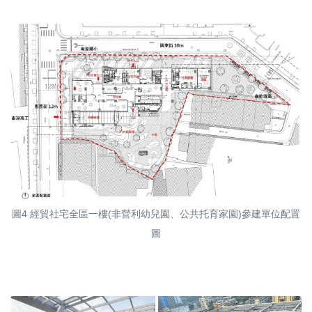
圖4 經貿社宅全區一樓(非營利幼兒園、公共托育家園)參建單位配置
圖