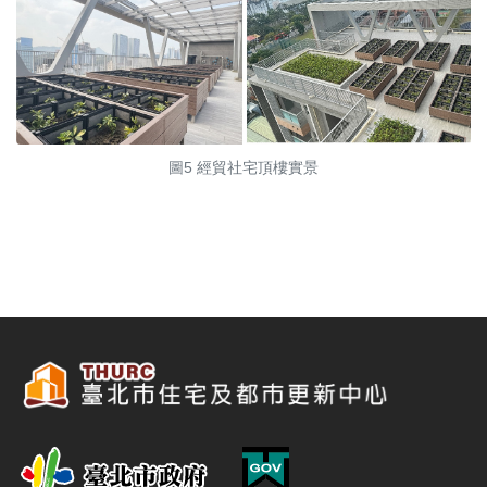
圖5 經貿社宅頂樓實景