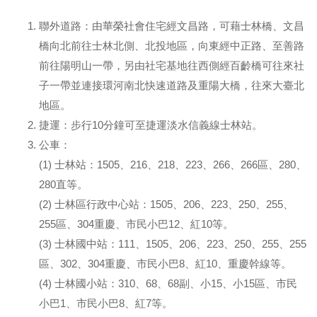
聯外道路：由華榮社會住宅經文昌路，可藉士林橋、文昌
橋向北前往士林北側、北投地區，向東經中正路、至善路
前往陽明山一帶，另由社宅基地往西側經百齡橋可往來社
子一帶並連接環河南北快速道路及重陽大橋，往來大臺北
地區。
捷運：步行10分鐘可至捷運淡水信義線士林站。
公車：
(1) 士林站：1505、216、218、223、266、266區、280、
280直等。
(2) 士林區行政中心站：1505、206、223、250、255、
255區、304重慶、市民小巴12、紅10等。
(3) 士林國中站：111、1505、206、223、250、255、255
區、302、304重慶、市民小巴8、紅10、重慶幹線等。
(4) 士林國小站：310、68、68副、小15、小15區、市民
小巴1、市民小巴8、紅7等。