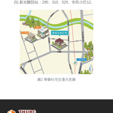
(5) 新光醫院站：290、310、529、市民小巴12。
圖2 華榮社宅交通示意圖