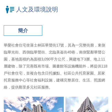
人文及環境說明
簡介
華榮社會住宅坐落士林區華聲街17號，其為一完整街廓，東側
臨華光街、西側臨華聲街、北臨美崙街49巷，南側緊鄰華聲公
園，基地面積約為面積3,090平方公尺，興建地下3層、地上11
層建物，除了完善既有市場、圖書館等設施機能外，將提供118
戶社會住宅，並複合包含日托據點、社區公共托育家園、居家
托育服務中心等社會福利設施，建構完整居住、生活、照護網
絡，提供鄰里多元社區服務。