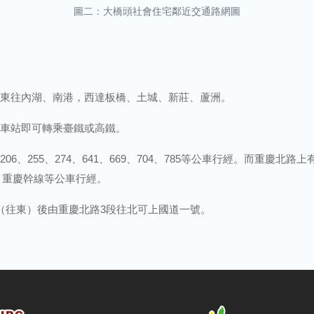
圖二：大橋頭社會住宅鄰近交通路網圖
東往內湖、南港，西達板橋、土城、新莊、蘆洲。
車站即可轉乘臺鐵或高鐵。
255、274、641、669、704、785等公車行經。而重慶北路上
757、重慶幹線等公車行經。
（往東）後由重慶北路3段往北可上國道一號。