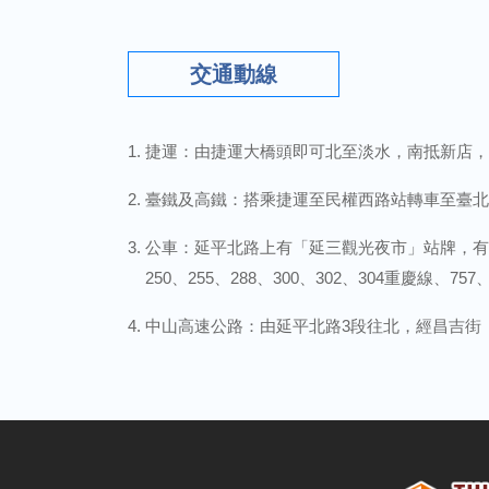
交通動線
捷運：由捷運大橋頭即可北至淡水，南抵新店，
臺鐵及高鐵：搭乘捷運至民權西路站轉車至臺北
公車：延平北路上有「延三觀光夜市」站牌，有206、
250、255、288、300、302、304重慶線、
中山高速公路：由延平北路3段往北，經昌吉街