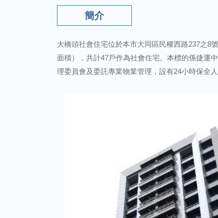
簡介
大橋頭社會住宅位於本市大同區民權西路237之8號4
面積），共計47戶作為社會住宅。本標的係捷運
理委員會及委託專業物業管理，設有24小時保全