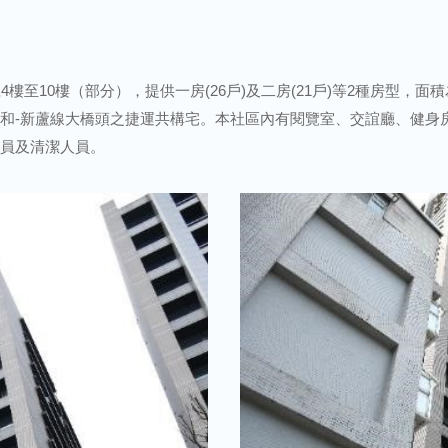
樓至10樓（部分），提供一房(26戶)及二房(21戶)等2種房型，面
中和-新蘆線大橋頭之捷運共構宅。本社區內有閱覽室、交誼廳、健身
人員及清潔人員。