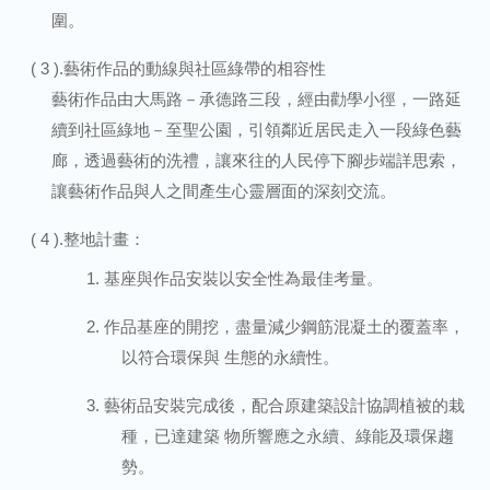
圍。
( 3 ).藝術作品的動線與社區綠帶的相容性
藝術作品由大馬路－承德路三段，經由勸學小徑，一路延
續到社區綠地－至聖公園，引領鄰近居民走入一段綠色藝
廊，透過藝術的洗禮，讓來往的人民停下腳步端詳思索，
讓藝術作品與人之間產生心靈層面的深刻交流。
( 4 ).整地計畫：
1. 基座與作品安裝以安全性為最佳考量。
2. 作品基座的開挖，盡量減少鋼筋混凝土的覆蓋率，
以符合環保與 生態的永續性。
3. 藝術品安裝完成後，配合原建築設計協調植被的栽
種，已達建築 物所響應之永續、綠能及環保趨
勢。