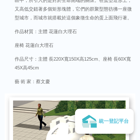
區中，所引入的是對於生命開端的關懷。在蛋型造形上，
又高低交錯著多個矩形塊體，它們的群聚型態彷彿一座微
型城市，而城市就搭載於這個象徵生命的蛋上面飛行著。
作品材質：主體 花蓮白大理石
座椅 花蓮白大理石
作品尺寸：主體 長220X寬150X高125cm、座椅 長60X寬
45X高45cm
藝 術 家：蔡文慶
統一登記平台