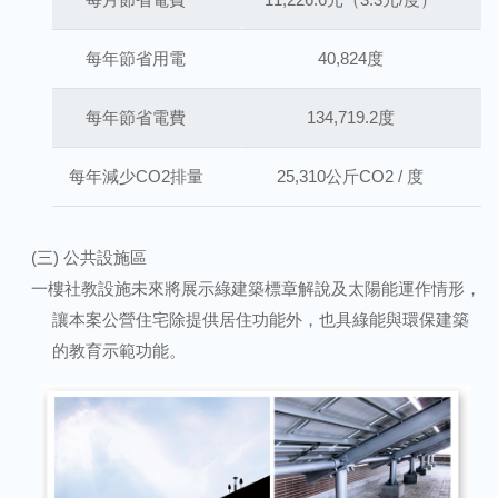
每年節省用電
40,824度
每年節省電費
134,719.2度
每年減少CO2排量
25,310公斤CO2 / 度
(三) 公共設施區
一樓社教設施未來將展示綠建築標章解說及太陽能運作情形，
讓本案公營住宅除提供居住功能外，也具綠能與環保建築
的教育示範功能。