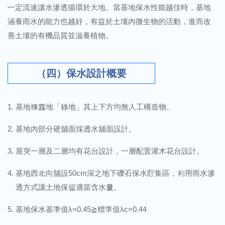
一定流速讓水滲透循環於大地。當基地保水性能越佳時，基地
涵養雨水的能力也越好，有益於土壤內微生物的活動，進而改
善土壤的有機品質並滋養植物。
（四）保水設計概要
基地裸露地「綠地」其上下方均無人工構造物。
基地內部分硬舖面採透水舖面設計。
屋突一層及二層均有花台設計，一層配置灌木花台設計。
基地西北向舖設50cm深之地下礫石保水貯集區，利用雨水滲
透方式讓土地保留適當含水量。
基地保水基準值λ=0.45≧標準值λc=0.44