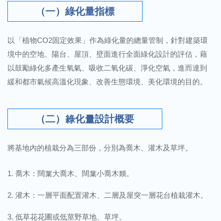
（一）綠化量指標
以「植物CO2固定效果」作為綠化量的總量管制，針對建築環
境中的空地、陽台、屋頂、壁面進行全面綠化設計的評估，藉
以鼓勵綠化多產生氧氣、吸收二氧化碳、淨化空氣，進而達到
緩和都市氣候高溫化現象、改善生態環境、美化環境的目的。
（二）綠化量設計概要
將基地內的植栽分為三部份，分別為喬木、灌木及草坪。
喬木：闊葉大喬木、闊葉小喬木類。
灌木：一層平面配置灌木、二層及屋突一層花台植栽灌木。
低草花花圃或低莖野草地、草坪。