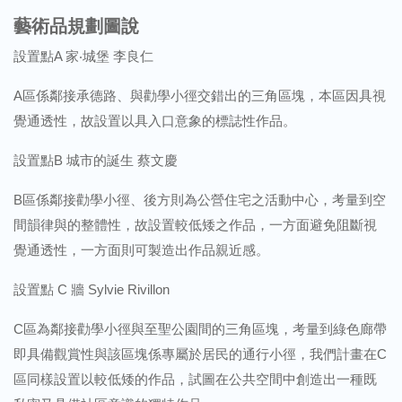
藝術品規劃圖說
設置點A 家‧城堡 李良仁
A區係鄰接承德路、與勸學小徑交錯出的三角區塊，本區因具視
覺通透性，故設置以具入口意象的標誌性作品。
設置點B 城市的誕生 蔡文慶
B區係鄰接勸學小徑、後方則為公營住宅之活動中心，考量到空
間韻律與的整體性，故設置較低矮之作品，一方面避免阻斷視
覺通透性，一方面則可製造出作品親近感。
設置點 C 牆 Sylvie Rivillon
C區為鄰接勸學小徑與至聖公園間的三角區塊，考量到綠色廊帶
即具備觀賞性與該區塊係專屬於居民的通行小徑，我們計畫在C
區同樣設置以較低矮的作品，試圖在公共空間中創造出一種既