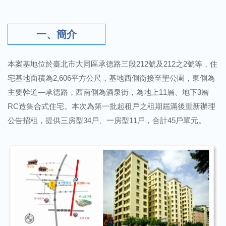
一、簡介
本案基地位於臺北市大同區承德路三段212號及212之2號等，住
宅基地面積為2,606平方公尺，基地西側銜接至聖公園，東側為
主要幹道—承德路，西南側為酒泉街，為地上11層、地下3層
RC造集合式住宅。本次為第一批起租戶之租期屆滿後重新辦理
公告招租，提供三房型34戶、一房型11戶，合計45戶單元。