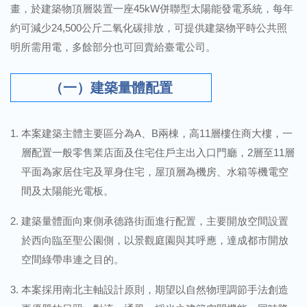
畫，於建築物頂層裝置一座45kW併聯型太陽能發電系統，每年
約可減少24,500公斤二氧化碳排放，可提供建築物平時公共照
明所需用電，多餘部分也可回賣給臺電公司。
（一）建築量體配置
本案建築主體主要區分為A、B兩棟，高11層樓住商大樓，一
層配置一般零售業店面及住宅住戶主出入口門廳，2層至11層
平面為家居住宅及單身住宅，屋頂層為機房、水箱等機電空
間及太陽能光電板。
建築量體面向東側承德路街面進行配置，主要開放空間設置
於西向臨至聖公園側，以景觀庭園與其呼應，達成都市開放
空間綠帶串連之目的。
本案採用南北主軸設計原則，期望以自然物理調節手法創造