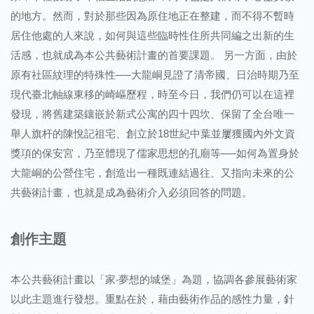
的地方。然而，對於那些因為原住地正在整建，而不得不暫時
居住他處的人來說，如何與這些臨時性住所共同編之出新的生
活感，也就成為本公共藝術計畫的首要課題。 另一方面，由於
原有社區紋理的特殊性──大龍峒見證了清帝國、日治時期乃至
現代臺北軸線東移的崎嶇歷程，時至今日，我們仍可以在這裡
發現，將舊建築鑲嵌於新式公寓的四十四坎、保留了全台唯一
舉人旗杆的陳悅記祖宅、創立於18世紀中葉並屢獲國內外文資
獎項的保安宮，乃至體現了儒家思想的孔廟等──如何為置身於
大龍峒的公營住宅，創造出一種既連結過往、又指向未來的公
共藝術計畫，也就是成為藝術介入必須回答的問題。
創作主題
本公共藝術計畫以「家‧夢想的城堡」為題，協調各參展藝術家
以此主題進行發想。重點在於，藉由藝術作品的感性力量，針