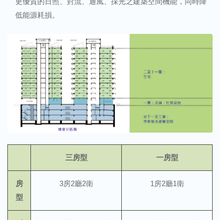
更優質的日照、對流、通風、採光之建築空間機能，同時降
低能源耗損。
三房型
一房型
房
3房2廳2衛
1房2廳1衛
型