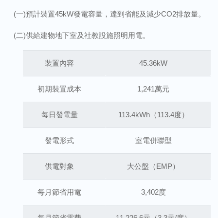
(一)預計裝置45kW發電容量，達到省能及減少CO2排放量。
(二)供給建物地下室及社教設施照明用電。
裝置內容
45.36kW
初期裝置成本
1,241萬元
每日發電量
113.4kWh（113.4度）
發電形式
室電併聯型
供電對象
大公盤（EMP）
每月節省用電
3,402度
每月節省電費
11,226.6元（3.3元/度）