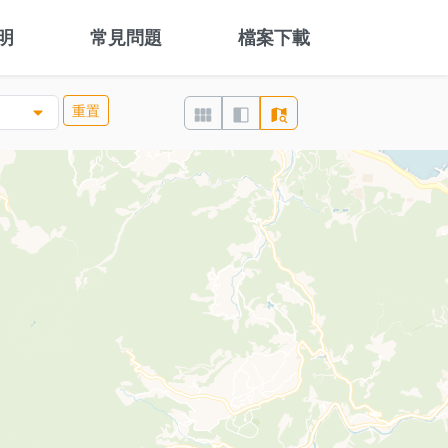
明
常見問題
檔案下載
重置