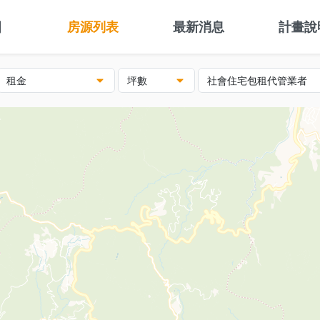
房源列表
最新消息
計畫說
網