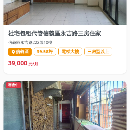
社宅包租代管信義區永吉路三房住家
信義區
永吉路222號10樓
信義區
39.58
坪
電梯大樓
三房型以上
39,000
元/月
審查中