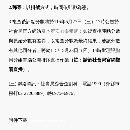
2.郵寄
：以
掛號
方式，時間依郵戳為憑。
3.複查後評點分數將於115年5月27日（三）17時公告於
社會局官方網站
及本府安心樂租網；
如複查後評點分數
與原始分數有差異，以複查分數為最終結果，若該分數
有其他同分者，將於115年5月28日（四）14時辦理評點
同分組電腦公開排序直播作業
（註：請於社會局官網觀
看直播）
。
(三) 聯絡資訊：社會局綜合企劃科，電話1999（外縣市
撥打02-27208889）轉6975~6976。
附件下載- - - - - - - - - - - - - - -