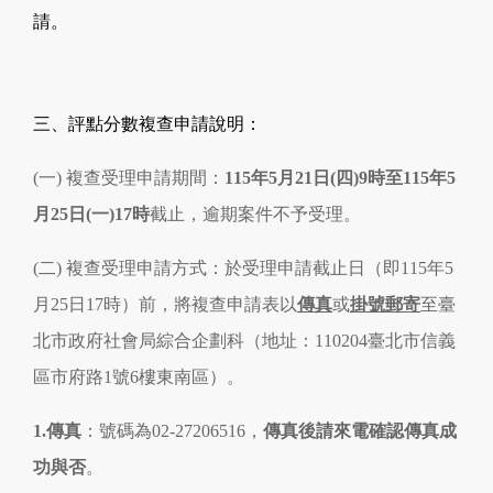
請。
三、
評點分數複查申請說明：
(一) 複查受理申請期間：
115年5月21日(四)9時至115年5
月25日(一)17時
截止，逾期案件不予受理。
(二) 複查受理申請方式：於受理申請截止日（即115年5
月25日17時）前，將複查申請表以
傳真
或
掛號郵寄
至臺
北市政府社會局綜合企劃科（地址：110204臺北市信義
區市府路1號6樓東南區）。
1.傳真
：號碼為02-27206516，
傳真後請來電確認傳真成
功與否
。