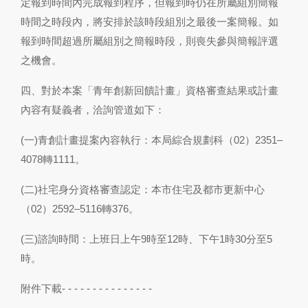
定報到時間內完成報到程序，但報到時仍在所屬組別簡報
時間之時段內，將安排於該時段組別之最後一案簡報。如
報到時間超過所屬組別之簡報時段，則喪失參與簡報評選
之機會。
四、對於本案「青年創新回饋計畫」資格審查結果或計畫
內容有疑義者，洽詢管道如下：
(一)青創計畫提案內容執行：本局綜合規劃科（02）2351–
4078轉1111。
(二)社宅身分資格審查認定：本市住宅及都市更新中心
（02）2592–5116轉376。
(三)諮詢時間：上班日上午9時至12時、下午1時30分至5
時。
附件下載- - - - - - - - - - - - - - -