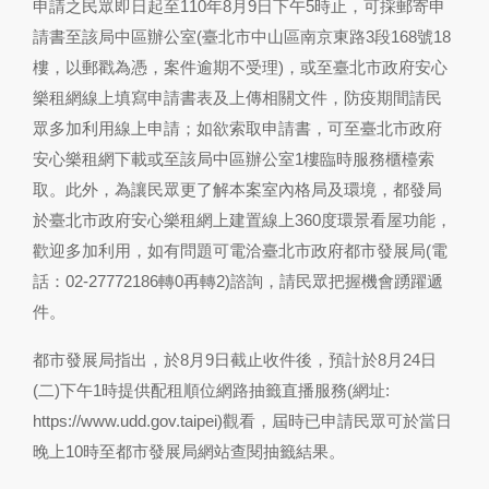
申請之民眾即日起至110年8月9日下午5時止，可採郵寄申
請書至該局中區辦公室(臺北市中山區南京東路3段168號18
樓，以郵戳為憑，案件逾期不受理)，或至臺北市政府安心
樂租網線上填寫申請書表及上傳相關文件，防疫期間請民
眾多加利用線上申請；如欲索取申請書，可至臺北市政府
安心樂租網下載或至該局中區辦公室1樓臨時服務櫃檯索
取。此外，為讓民眾更了解本案室內格局及環境，都發局
於臺北市政府安心樂租網上建置線上360度環景看屋功能，
歡迎多加利用，如有問題可電洽臺北市政府都市發展局(電
話：02-27772186轉0再轉2)諮詢，請民眾把握機會踴躍遞
件。
都市發展局指出，於8月9日截止收件後，預計於8月24日
(二)下午1時提供配租順位網路抽籤直播服務(網址:
https://www.udd.gov.taipei
)觀看，屆時已申請民眾可於當日
晚上10時至都市發展局網站查閱抽籤結果。