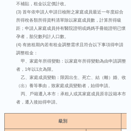
不補貼，租金以定價計收。
(3) 首年依申請人申請日檢附之家庭成員最近一年度綜合
所得稅各類所得資料清單除以家庭成員數，計算所得級
距；申請人家庭成員持有醫院證明或媽媽手冊能證明已懷
孕者，胎兒數列計人口數。
(4) 有效租期內若有租金調整需求且符合以下事項得申請
調整租金：
甲、家庭年所得變動：以家庭年所得變動為由申請調整
者，1年以1次為限。
乙、家庭成員變動：限因出生、死亡、結（離）婚、收
（出）養等事由，致家庭成員變動者，始得申請。
丙、戶籍遷入本市：承租人或其家庭成員原非設籍本市
者，遷入後始得申請。
級別