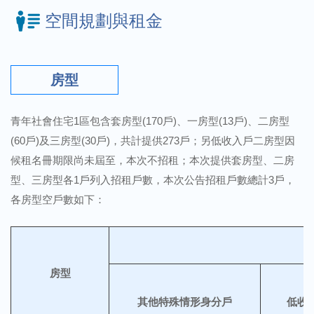
空間規劃與租金
房型
青年社會住宅1區包含套房型(170戶)、一房型(13戶)、二房型
(60戶)及三房型(30戶)，共計提供273戶；另低收入戶二房型因
候租名冊期限尚未屆至，本次不招租；本次提供套房型、二房
型、三房型各1戶列入招租戶數，本次公告招租戶數總計3戶，
各房型空戶數如下：
房型
其他特殊情形身分戶
低收