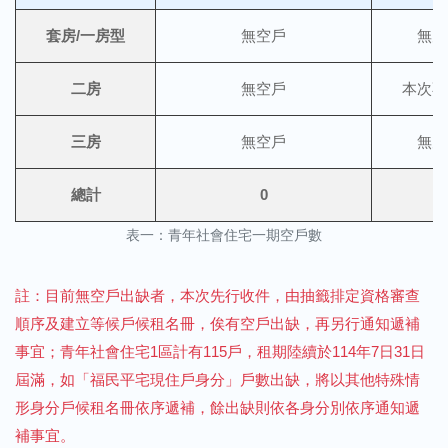
套房/一房型
無空戶
無空
二房
無空戶
本次不
三房
無空戶
無空
總計
0
0
表一：青年社會住宅一期空戶數
註：目前無空戶出缺者，本次先行收件，由抽籤排定資格審查
順序及建立等候戶候租名冊，俟有空戶出缺，再另行通知遞補
事宜；青年社會住宅1區計有115戶，租期陸續於114年7日31日
屆滿，如「福民平宅現住戶身分」戶數出缺，將以其他特殊情
形身分戶候租名冊依序遞補，餘出缺則依各身分別依序通知遞
補事宜。