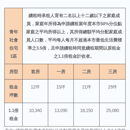
續租時承租人育有二名以上十二歲以下之家庭成
員，家庭年所得為申請續租當年度本市50%分位點
青年
家庭之平均所得以上，其所得總額平均分配家庭成
社會
員人口數，平均每人每月不超過本市最低生活費標
住宅
準之3.5倍，且申請續租時同意續租期間以原租金
1區
之1.1倍租金計收者。
房型
套房
一房
二房
三房
租金
12坪
15坪
21坪
29坪
坪數
1.1倍
10,340
13,090
18,150
25,080
租金