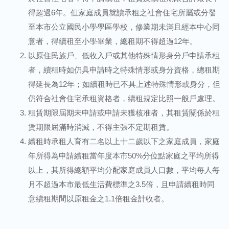
得超過6年。但家庭成員就讀承租之社會住宅所屬或分發
至本市公立國民小學學區學校，修業期未滿且經本中心同
意者，得續租至小學畢業，總租期不得超過12年。
以原住民族戶、低收入戶或其他特殊情形身分戶申請承租
者，續租時如仍具申請時之特殊情形或身分資格，總租期
得延長為12年；如續租時已不具上述特殊情形或身分，但
仍符合社會住宅承租資格者，續租規定比照一般戶處理。
租賃期限屆期未申請或申請未獲核准者，其租賃關係於租
賃期限屆滿時消滅，不得主張不定期租賃。
續租時承租人育有二名以上十二歲以下之家庭成員，家庭
年所得為申請續租當年度本市50%分位點家庭之平均所得
以上，其所得總額平均分配家庭成員人口數，平均每人每
月不超過本市最低生活費標準之3.5倍，且申請續租時同
意續租期間以原租金之1.1倍租金計收者。